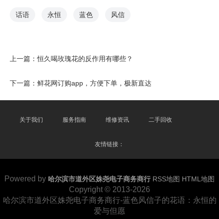
话语
永恒
蓝色
风信
上一篇：
恒久喝玫瑰花的反作用有哪些？
下一篇：
鲜花网订购app，方便下单，极新直达
关于我们
服务指南
维修资讯
二手回收
友情链接：
Powered by
哈尔滨市道外区姝尧电子商务商行
RSS地图
HTML地图
Copyright
© 2013-2026
哈尔滨市道外区姝尧电子商务商行-蓝色风信子的花语：永恒的
爱与但愿