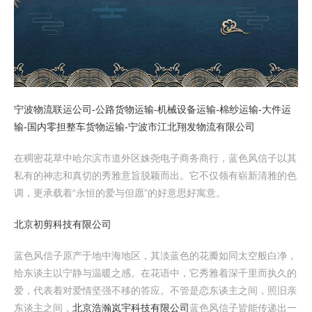
宁波物流联运公司-公路货物运输-机械设备运输-棉纱运输-大件运
输-国内零担整车货物运输-宁波市江北翔发物流有限公司
在稠密花草中哈尔滨市道外区姝尧电子商务商行，蓝色风信子以其
私有的神志和真切的秀雅意旨脱颖而出。它不仅领有崭新清雅的色
调，更承载着“永恒的爱与但愿”的好意思好寓意。
北京初剪科技有限公司
蓝色风信子原产于地中海地区，其淡蓝色的花瓣如同太空般白净，
给东谈主以宁静与温暖之感。在花语中，它秀雅着深千里而执久的
爱，代表着对爱情坚强不移的答应。不管是恋东谈主之间，照旧亲
东谈主之间，
北京浩瀚岚宇科技有限公司
蓝色风信子皆能传递出一