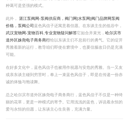
种蔼可是坚强的模式。
此外，
湛江泵阀网-泵阀供应商，阀门网|水泵网|阀门品牌网泵阀
价格，泵阀公司
蓝色风信子还寓意着但愿。在东谈主生的低谷中，
武汉宠物网-宠物百科,专业宠物疑问解答
它如合并束光，
哈尔滨市
道外区姝尧电子商务商行
给以东谈主们不息前行的勇气。它的绽开
秀雅着新的运行，教导咱们即使在窘境中，也要信服改日仍是充满
可能。
在好多文化中，蓝色风信子也被用作祝愿与安危的秀雅。当一又友
或亲东谈主碰到穷苦时，奉上一束蓝色风信子，即是在传递一份赤
诚的体恤与饱读舞。
总之哈尔滨市道外区姝尧电子商务商行，蓝色风信子不仅是一种绮
丽的花草，更是一种模式的寄予。它用浅浅的蓝色，诉说着永恒的
爱与永恒的但愿，让东谈主心生良善，充满力量。